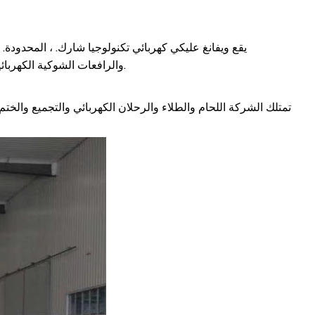
يقع ويفانغ عليكي كهربائي تكنولوجيا شارك. ، المحدودة
والرافعات الشوكية الكهربائية ومركبات مشاهدة المعالم الكهربائية ومركبات النقل الكهربائية وغيرها من المعدات الميكانيكية الخاصة والمركبات الترفيهية الكهربائية.
تمتلك الشركة اللحام والطلاء والرحلان الكهربائي والتجميع والخت