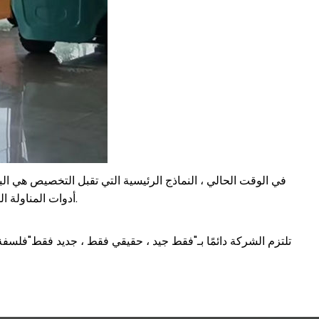
في الوقت الحالي ، النماذج الرئيسية التي تقبل التخصيص هي البط
أدوات المناولة البيئية القائمة على نماذج الطاقة الجديدة المخصصة تباع بشكل جيد في الداخل والخارج لمساعدة الشركات و يحقق الأفراد التعامل الأخضر.
تلتزم الشركة دائمًا بـ"فقط جيد ، حقيقي فقط ، جديد فقط"فلسف