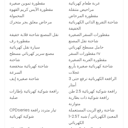
عربة طعام كهربائية
مقطورة تموين صغيرة
مراحيض متنقلة
مقطورة الآيس كريم القهوة
مقطورة المرحاض
المحمولة
شاحنة التفريغ الذاتي الكهربائية
مرحاض معلق بجر متحرك
الخفيفة
مقطورات السفر الصغيرة
نقل المصنع شاحنة قلابة خفيفة
شاحنة نقل المصنع
مقطورة رف
حامل مسطح كهربائي
سيارة نقل كهربائية
مقطورات السفر rv
مصنع سرير كهربائي مسطح
مقطورة العربة الصغيرة
شاحنة
شاحنة كهربائية صغيرة بأربع
شاحنة كهربائية منخفضة
عجلات
السرعة
الرافعة الكهربائية ترفع حتى 3
شاحنة صغيرة إيف
أمتار
رافعة شوكية كهربائية 2.5 طن
رافعة شوكية كهربائية بإطارات
رافعة شوكية ذات بطارية
صلبة
متوازنة
شاحنة رفع الزيت المستعملة
CPDseries تيار متردد رافعة
1-2.5T المعبئ الكهربائي / شبه
شوكية كهربائية
الكهربائي