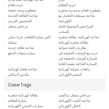
عربة الطعام
عربة طعام
مقطورة طعام مستديرة صغيرة
مقطورة وجبة خفيفة
شاحنة مسطحة التعامل مع
شاحنة الطاقة الجديدة
الكهربائية
التخصيص الفردي
المراحيض المحمولة قابلة
مرحاض متنقل
للسحب
شاحنة كهربائية، بطاقة صغيرة
الجر سيارة الطعام، عربة سكن
بطاقة صغيرة كهربائية
متنقلة
بطارية رافعة شوكية
شاحنة طاقة جديدة
عربة بيع الوجبات الخفيفة في
سيارة مبيعات السلع
السيارة للوجبات الخفيفة في
السيارة الغذائية مفيدة للغاية
رافعات شوكية كهربائية
شاحنة طعام كهربائية
المعبئ الكهربائي
مكدس لاسلكي
Case Tags
مرحاض متنقل تراكتيف
بطاقة كهربائية صغيرة
شاحنة البليت الكهربائية
سيارة الطعام
الناقل الكهربائي
سيارات الشحن الكهربائية