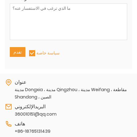
تقدم
سياسة خاصة
عنوان
مدينة Dongxia ، مدينة Qingzhou ، مدينة Weifang ، مقاطعة
Shandong ، الصين
البريدالإلكتروني
360010151@qq.com
هاتف
+86-18765131439