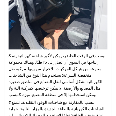
&نبسب;في الوقت الحاضر، يمكن لأكبر شاحنة كهربائية يتم
إنتاجها في السوق أن تصل إلى 15 طنًا، وهناك مجموعة
متنوعة من هياكل المركبات للاختيار من بينها. مركبة نقل
منخفضة السرعة: يستخدم هذا النوع من الشاحنات
الكهربائية بشكل أساسي لنقل البضائع في مناطق صغيرة
مثل المصانع والأرصفة. لا يمكن ترخيصها كمركبة آلية ولا
يمكن استخدامها إلا في منطقة المصنع. ميزة.&نبسب;
&نبسب;بالمقارنة مع شاحنات الوقود التقليدية، تتمتع
الشاحنات الكهربائية بالطاقة الجديدة بالمزايا التالية:. حماية
البيئة وتوفير الطاقة: نظرًا لاستخدام المحرك الكهربائي، لن