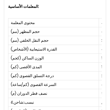
المعلمات الأساسية:
معلمة
محتوى المعلمة
430
حجم المظهر (مم)
200
حجم النقل الخلفي (مم)
4
القدرة الاستيعابية (الأشخاص)
الوزن الساكن (كجم)
المدى الأقصى (كم)
20%*
درجة التسلق القصوى (كم)
45-
السرعة القصوى (كم/ساعة)
5.2
نصف قطر الدوران (م)
خاص
&نبسب;شاحن