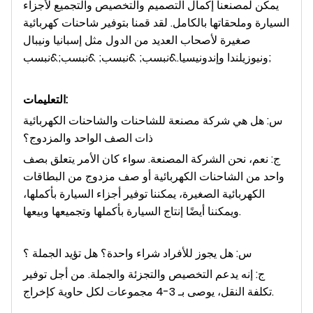
يمكن لمصنعنا إكمال التصميم والتخصيص والتجميع لأجزاء
السيارة وملحقاتها بالكامل. لقد قمنا بتوفير شاحنات كهربائية
صغيرة لأصحاب العديد من الدول مثل إسبانيا ونيبال
ونيوزيلندا وإندونيسيا.&نبسب; &نبسب; &نبسب;&نبسب;
التعليمات:
س: هل هي شركة مصنعة للشاحنات والشاحنات الكهربائية
ذات الصف الواحد والمزدوج؟
ج: نعم، نحن الشركة المصنعة. سواء كان الأمر يتعلق بصف
واحد من الشاحنات الكهربائية أو صف مزدوج من البطاقات
الكهربائية الصغيرة، يمكننا توفير أجزاء السيارة بأكملها،
ويمكننا أيضًا إنتاج السيارة بأكملها وتجميعها وبيعها.
س: هل يجوز للأفراد شراء واحدة؟ هل تؤيد الجملة ؟
ج: إنه يدعم التخصيص والتجزئة والجملة. من أجل توفير
تكلفة النقل، يوصى بـ 3-4 مجموعات لكل حاوية كإخراج.