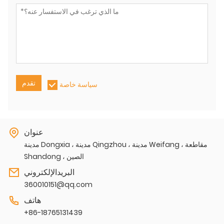
تقدم
سياسة خاصة
عنوان
مدينة Dongxia ، مدينة Qingzhou ، مدينة Weifang ، مقاطعة
Shandong ، الصين
البريدالإلكتروني
360010151@qq.com
هاتف
+86-18765131439