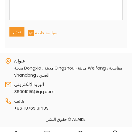
تقدم
سياسة خاصة
عنوان
مدينة Dongxia ، مدينة Qingzhou ، مدينة Weifang ، مقاطعة
Shandong ، الصين
البريدالإلكتروني
360010151@qq.com
هاتف
+86-18765131439
حقوق النشر © AILAIKE