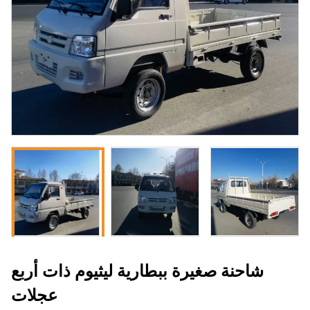
شاحنة صغيرة ببطارية ليثيوم ذات أربع
عجلات