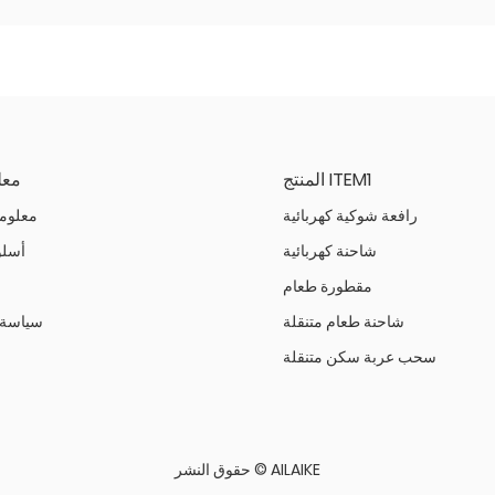
المنتج ITEM1
معل
رافعة شوكية كهربائية
معلوم
شاحنة كهربائية
أسلو
مقطورة طعام
شاحنة طعام متنقلة
سياسة 
سحب عربة سكن متنقلة
حقوق النشر © AILAIKE