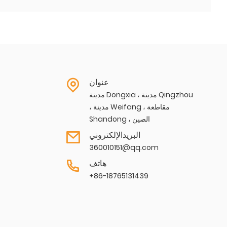
عنوان
مدينة Dongxia ، مدينة Qingzhou
، مدينة Weifang ، مقاطعة
Shandong ، الصين
البريدالإلكتروني
360010151@qq.com
هاتف
+86-18765131439