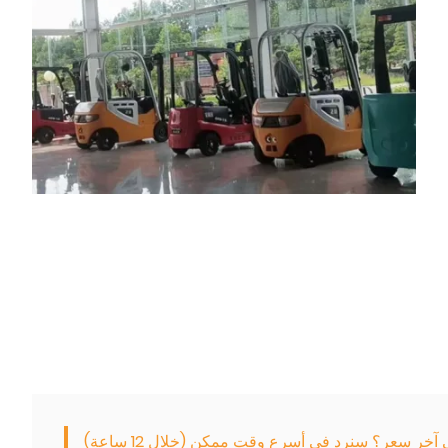
خر سعر؟ سنرد في أسرع وقت ممكن (خلال 12 ساعة)