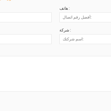
هاتف :
شركة :