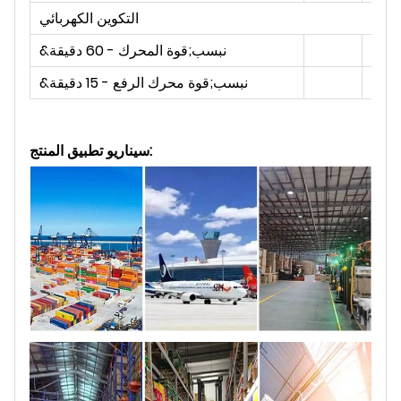
التكوين الكهربائي
وواط
&نبسب;قوة المحرك - 60 دقيقة
وواط
&نبسب;قوة محرك الرفع - 15 دقيقة
سيناريو تطبيق المنتج: