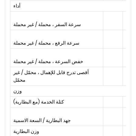
أداء
كم /
اعة
سرعة السفر ، محملة / غير محملة
مم /
ثانية
سرعة الرفع ، محملة / غير محملة
مم /
ثانية
خفض السرعة ، محملة / غير محملة
أقصى تدرج قابل للإهمال ، محمّل / غير
٪
محمّل
وزن
كلغ
كتلة الخدمة (مع البطارية)
امس
/ آه
جهد البطارية / السعة الاسمية
كلغ
وزن البطارية