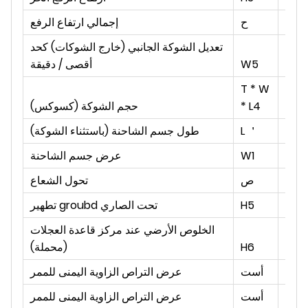
مم
ح
إجمالي ارتفاع الرفع
تعديل الشوكة الجانبي (خارج الشوكات) كحد
مم
W5
أقصى / دقيقة
T * W
مم
* L4
حجم الشوكة (كسوكس)
مم
L ＇
طول جسم الشاحنة (باستثناء الشوكة)
مم
W1
عرض جسم الشاحنة
مم
ص
تحول الشعاع
مم
H5
تطهير groubd تحت الصاري
الخلوص الأرضي عند مركز قاعدة العجلات
مم
H6
(محملة)
مم
أست
عرض التراص الزاوية اليمنى للممر
مم
أست
عرض التراص الزاوية اليمنى للممر