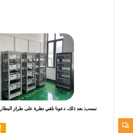
&نبسب; بعد ذلك، دعونا نلقي نظرة على طراز البطارية