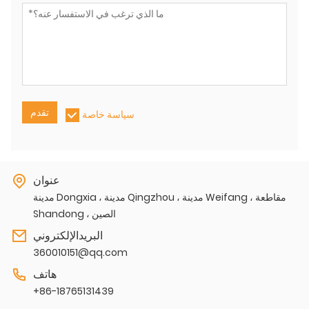
تقدم
سياسة خاصة
عنوان
مدينة Dongxia ، مدينة Qingzhou ، مدينة Weifang ، مقاطعة
Shandong ، الصين
البريدالإلكتروني
360010151@qq.com
هاتف
+86-18765131439