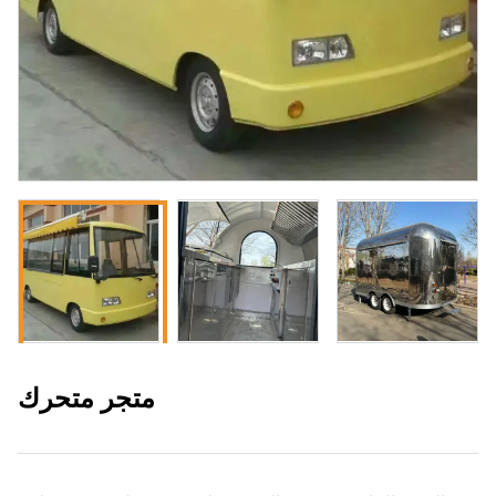
متجر متحرك