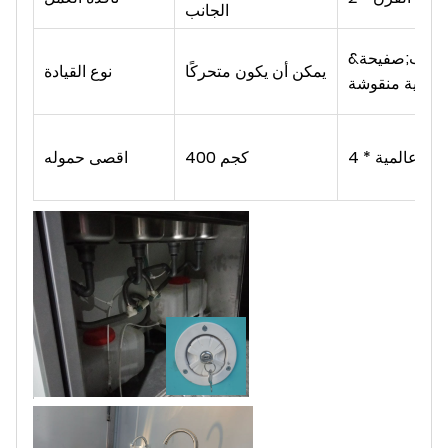
الجانب
&نبسب;صفيحة
يمكن أن يكون متحركًا
نوع القيادة
ولاذية منقوشة
لة عالمية * 4
400 كجم
اقصى حموله