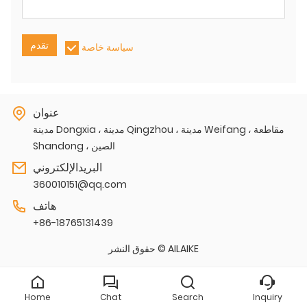
تقدم
سياسة خاصة
عنوان
مدينة Dongxia ، مدينة Qingzhou ، مدينة Weifang ، مقاطعة
Shandong ، الصين
البريدالإلكتروني
360010151@qq.com
هاتف
+86-18765131439
حقوق النشر © AILAIKE
Home
Chat
Search
Inquiry