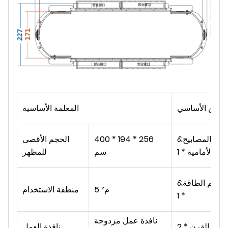
تكوين الأساسي
المعلمة الأساسية
&نبسب;المصابيح
400 * 194 * 256
الحجم الأقصى
الأمامية * 1
سم
للمظهر
&نبسب;مضخم الطاقة
5 م²
منطقة الاستخدام
* 1
نافذة عمل مزدوجة
القرن * 2
نافذة العمل